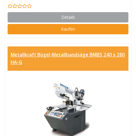
Details
Kaufen
Metallkraft Bügel-Metallbandsäge BMBS 240 x 280
HA-G