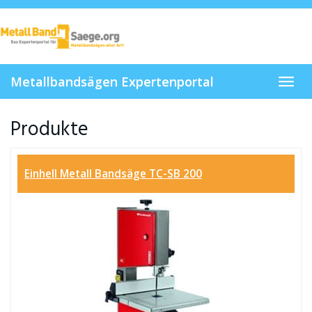
Skip
to
main
content
Metallbandsägen Expertenportal
Toggl
navig
Produkte
Einhell Metall Bandsäge TC-SB 200