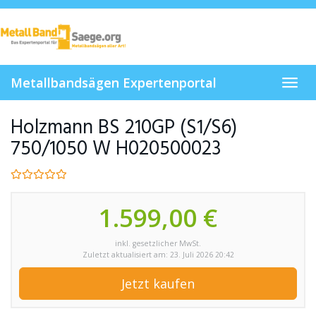
Skip
to
main
content
Metallbandsägen Expertenportal
Toggl
navig
Holzmann BS 210GP (S1/S6)
750/1050 W H020500023
1.599,00 €
inkl. gesetzlicher MwSt.
Zuletzt aktualisiert am: 23. Juli 2026 20:42
Jetzt kaufen