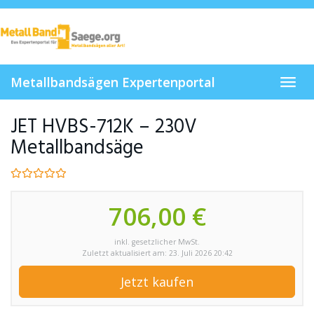
Skip
to
main
content
Metallbandsägen Expertenportal
Toggl
navig
JET HVBS-712K – 230V
Metallbandsäge
706,00 €
inkl. gesetzlicher MwSt.
Zuletzt aktualisiert am: 23. Juli 2026 20:42
Jetzt kaufen