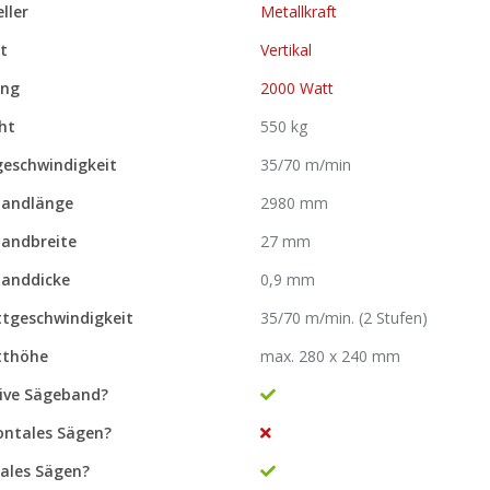
ller
Metallkraft
t
Vertikal
ung
2000 Watt
ht
550 kg
eschwindigkeit
35/70 m/min
andlänge
2980 mm
andbreite
27 mm
anddicke
0,9 mm
ttgeschwindigkeit
35/70 m/min. (2 Stufen)
tthöhe
max. 280 x 240 mm
sive Sägeband?
ontales Sägen?
kales Sägen?