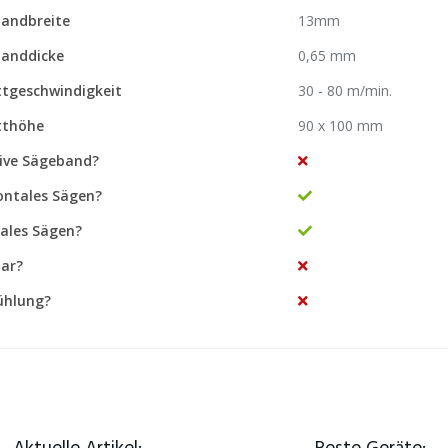
andbreite
13mm
anddicke
0,65 mm
ttgeschwindigkeit
30 - 80 m/min.
tthöhe
90 x 100 mm
sive Sägeband?
ontales Sägen?
kales Sägen?
ar?
ühlung?