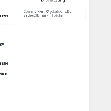
Bildnutzung
Comic Bilder : © jokatoons,Bo
Secher,3Dmask | Fotolia
115N
ge
115N
50 x