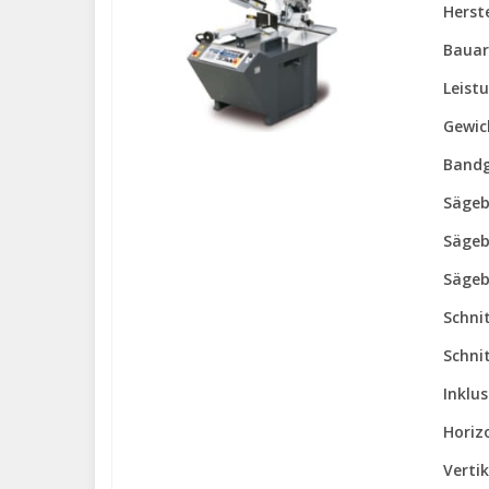
Herste
Bauar
Leist
Gewic
Bandg
Sägeb
Sägeb
Sägeb
Schni
Schni
Inklu
Horiz
Verti