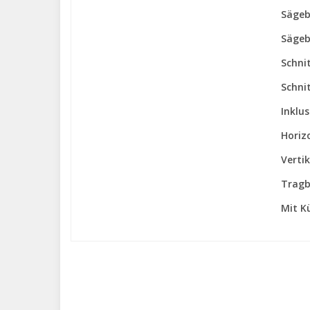
Sägeb
Sägeb
Schni
Schni
Inklu
Horiz
Verti
Tragb
Mit K