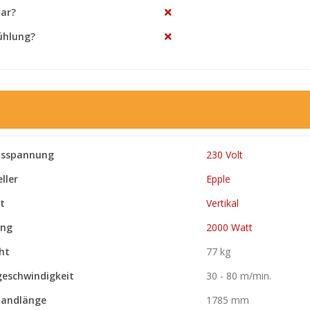
ar?
ühlung?
tsspannung
230 Volt
ller
Epple
t
Vertikal
ung
2000 Watt
ht
77 kg
eschwindigkeit
30 - 80 m/min.
andlänge
1785 mm