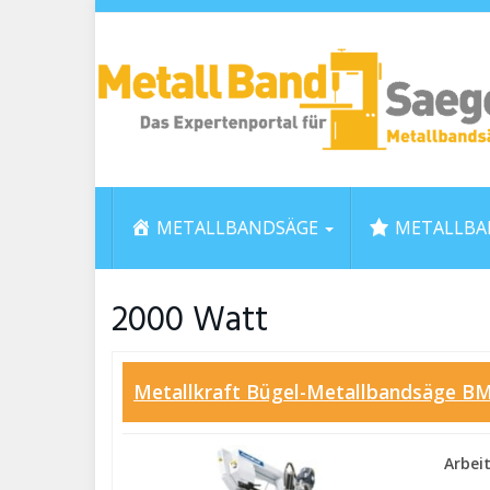
Skip
to
main
content
METALLBANDSÄGE
METALLBA
2000 Watt
Metallkraft Bügel-Metallbandsäge B
Arbei