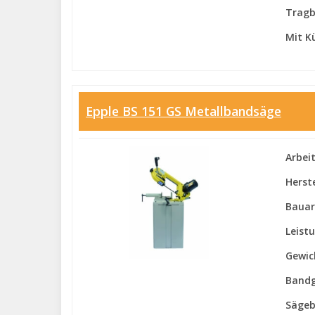
Tragb
Mit K
Epple BS 151 GS Metallbandsäge
Arbei
Herste
Bauar
Leist
Gewic
Bandg
Sägeb