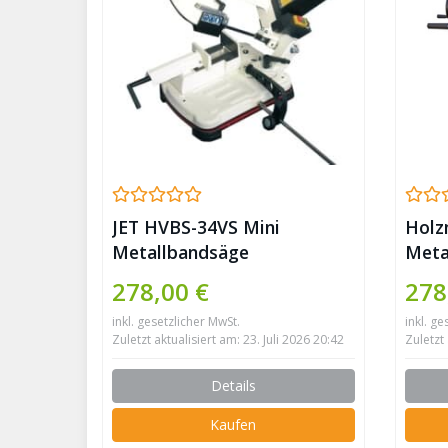
JET HVBS-34VS Mini
Holz
Metallbandsäge
Meta
Säge
278,00 €
278
inkl. gesetzlicher MwSt.
inkl. ge
Zuletzt aktualisiert am: 23. Juli 2026 20:42
Zuletzt 
Details
Kaufen