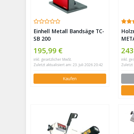
Einhell Metall Bandsäge TC-
Holz
SB 200
MET
195,99 €
243
inkl. gesetzlicher MwSt.
inkl. ge
Zuletzt aktualisiert am: 23. Juli 2026 20:42
Zuletzt 
Kaufen