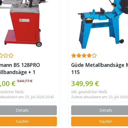
mann BS 128PRO
Güde Metallbandsäge
llbandsäge + 1
115
band
544,77 €
,00 €
349,99 €
setzlicher MwSt.
inkl. gesetzlicher MwSt.
aktualisiert am: 23. Juli 2026 20:42
Zuletzt aktualisiert am: 23. Juli 202
Details
Details
Kaufen
Kaufen