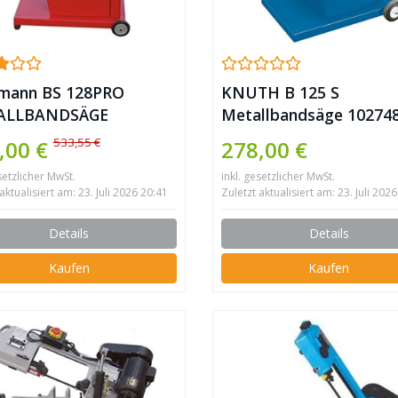
mann BS 128PRO
KNUTH B 125 S
ALLBANDSÄGE
Metallbandsäge 10274
533,55 €
,00 €
278,00 €
setzlicher MwSt.
inkl. gesetzlicher MwSt.
aktualisiert am: 23. Juli 2026 20:41
Zuletzt aktualisiert am: 23. Juli 202
Details
Details
Kaufen
Kaufen