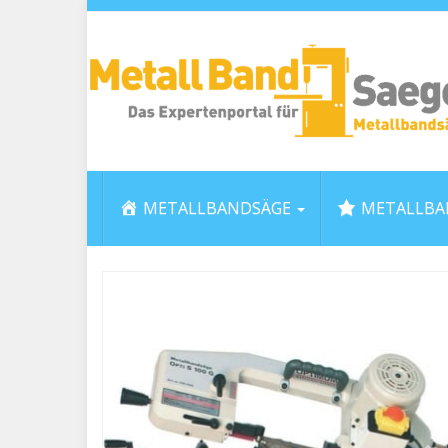
Skip
to
main
content
METALLBANDSÄGE
METALLBA