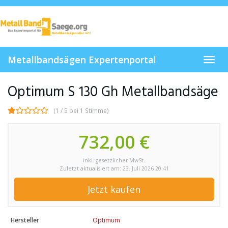
Skip
to
main
content
Metallbandsägen Expertenportal
Toggl
navig
Optimum S 130 Gh Metallbandsäge
(1 / 5 bei 1 Stimme)
732,00 €
inkl. gesetzlicher MwSt.
Zuletzt aktualisiert am: 23. Juli 2026 20:41
Jetzt kaufen
Hersteller
Optimum