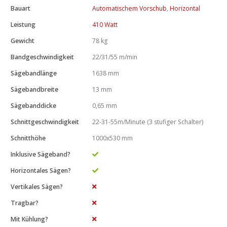
Bauart
Automatischem Vorschub
,
Horizontal
Leistung
410 Watt
Gewicht
78 kg
Bandgeschwindigkeit
22/31/55 m/min
Sägebandlänge
1638 mm
Sägebandbreite
13 mm
Sägebanddicke
0,65 mm
Schnittgeschwindigkeit
22-31-55m/Minute (3 stufiger Schalter)
Schnitthöhe
1000x530 mm
Inklusive Sägeband?
Horizontales Sägen?
Vertikales Sägen?
Tragbar?
Mit Kühlung?